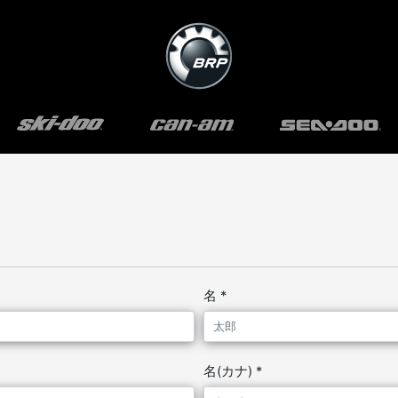
名 *
名(カナ) *